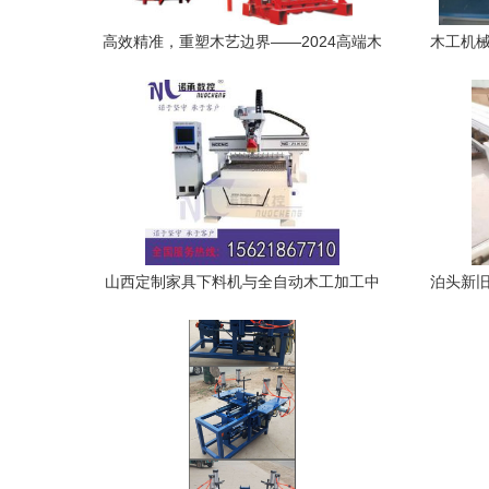
高效精准，重塑木艺边界——2024高端木
木工机械
工机械新品全景展示
山西定制家具下料机与全自动木工加工中
泊头新旧
心 建筑机械双剑合璧