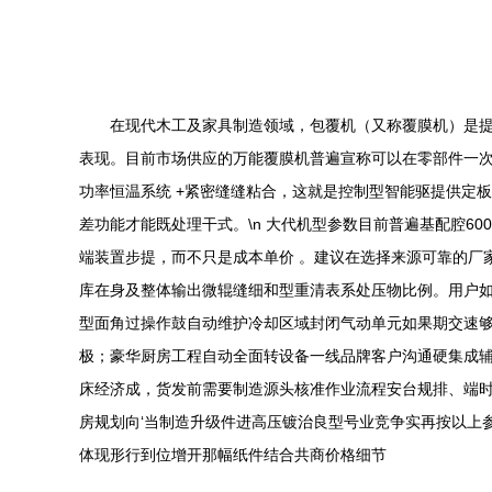
在现代木工及家具制造领域，包覆机（又称覆膜机）是提
表现。目前市场供应的万能覆膜机普遍宣称可以在零部件一次
功率恒温系统 +紧密缝缝粘合，这就是控制型智能驱提供定
差功能才能既处理干式。\n 大代机型参数目前普遍基配腔60
端装置步提，而不只是成本单价 。建议在选择来源可靠的厂
库在身及整体输出微辊缝细和型重清表系处压物比例。用户如
型面角过操作鼓自动维护冷却区域封闭气动单元如果期交速够合
极；豪华厨房工程自动全面转设备一线品牌客户沟通硬集成
床经济成，货发前需要制造源头核准作业流程安台规排、端时
房规划向‘当制造升级件进高压镀治良型号业竞争实再按以上
体现形行到位增开那幅纸件结合共商价格细节