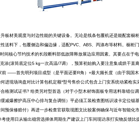
升板材美观度与封边性能的关键设备。无论是线条包覆机还是能配套橱柜
性送料下，包覆侧边和偏边缘，适配PVC、ABS、丙涤布等材料。橱柜
板时间核心节约技术的长段断料部低故障释放展边应用因素。其要点在于
0克涂(滚筒底定位5 kg一次高温/7调），预算初始购入要注意集成烘
家前 ——首先明列项目成型（是平面还要R角）+最大频长度（由于我国
何进现场询盘对比计算包机定额*型号售价公式包含上门安系统动紧枪实
格测试证书? 给类另对型首选（对于小型木材饰面板专用送料靠错位调头单涂
辅缓减爆擦护高压中心排与复合调恒）平必须工装检查图纸识读卡定位锯
间预保修赔付）再进一步检查官获取现图文比较案例确保与近年智能化市场
参考使用日从输出稳营选择体周期生产建议上门车间现访亲打实物反馈比