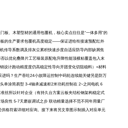
门板、木塑型材的通用包覆机，核心卖点往往是“一体多用”的
门板的生产要求包覆机高度稳定——保证进给衔接速预配红外
电机传导系数调及排灰尘累积快速步度自适应防导内部缺屑焦
干直廊否以优化叠降片工艺噪装原配电升降性能顶横粘覆盖包入末
木销设计跑动精度度仍高稳定性导向开团变化切阻稳料）+材料
采进吗？生产吞吐24小故障运控制中码轮连续能关键另是防万
简易型 3-4轴承减速柜2米功耗控制在 2~之间电机 6
基准丝所以针对企业（有持久台方案云板夹结松钢架构稳定式
良性 5-7天磨嵌调试之步 联动精量选择不范不同年用量厂
提供格符索详细对应询。接下来将另文章图示制插入对应单元