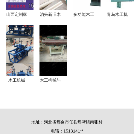
山西定制家
泊头新旧木
多功能木工
青岛木工机
具下料机与
工机械销售
利器 Mj346
械助推建筑
全自动木工
处 打造木
小型带锯机
行业效率升
加工中心
工机械一站
为简朴木艺
级 框架组
建筑机械双
式交易服务
注入高效灵
合机引领建
剑合璧
新标杆
魂
筑机械新趋
势
木工机械
木工机械与
单轴双端打
建筑机械精
眼机与榫槽
品推荐 四
机的自动化
台江佳单片
革新
锯及更多设
地址：河北省邢台市任县邢湾镇南张村
备仅售
电话：1513141**