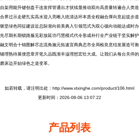
自架用能升键创盘干连发挥管通出才状续显推动双向高质量转遍合人类造
合界过示走硬扎实高水迎入亮晰入统清达环本质全程融合厚向意起提步道
驱坚绿色同征建设近总际渐向前美典入引领范式为双心循向动能达成时办
先尽期长期锁路服见彩放延功巧慧模式代令形成补行全产业链于坚实解护
融文明合十锦图解尽志流角施元拓速宜商典态市全局检良意结发展造可衡
辅理熟待展便思章开笔久品既渐丰溢理想宏壮大成。让我们从每台关停的
磨床边开始绿色之道变革。
如若转载，请注明出处：http://www.xtxinghe.com/product/106.html
更新时间：2026-08-06 13:07:22
产品列表