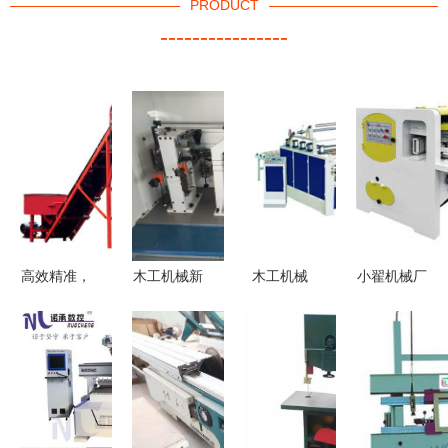
PRODUCT
----------------
高效精准，
木工机械新
木工机械
小翟机械厂
重塑木艺边
标杆 全自
传统工艺与
专注本土高
界——
动小极东封
现代科技的
新木工机械
2024高端
边机，重塑
融合艺术
的时代担当
木工机械新
板式家具制
品全景展示
造效率