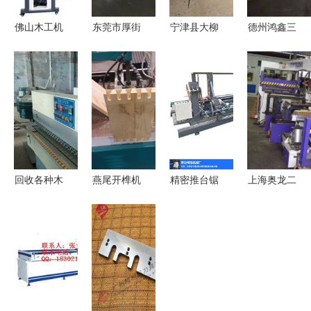
佛山木工机
东莞市厚街
宁津县大柳
德州鸿鑫三
械与建筑设
广龙木工机
海瑞木工机
友木工机械
备引领行业
械厂 专业
械门市部热
精密推台锯
创新
封边机、排
卖促销 优
的日常使用
钻、裁板锯
质设备助力
及保养指南
制造商
木业发展
回收各种木
燕尾开榫机
精密推台锯
上海奥龙二
工机械 让
蜂箱制作行
型号详解
手木工机械
废旧工具焕
业的革新福
诚浩木工机
共创高效生
发新生助力
音——解析
械的专业之
产新篇章
环保与产业
木工榫槽机
选
升级
与数控开榫
机在产业链